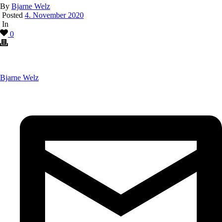
By
Bjarne Welz
Posted
4. November 2020
In
0
Bjarne Welz