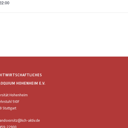
 22:00
DITWIRTSCHAFTLICHES
LOQUIUM HOHENHEIM E.V.
ersität Hohenheim
ehrstuhl 510F
 Stuttgart
tandsvorsitz@kch-aktiv.de
/459-22900