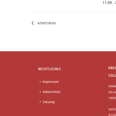
11:00 -
Arbeitskreis
KRE
RECHTLICHES
COL
Impressum
Univ
Datenschutz
c/o L
70599
Satzung
vors
0711