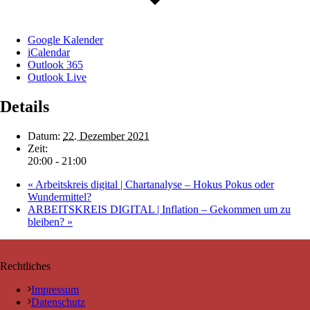
Google Kalender
iCalendar
Outlook 365
Outlook Live
Details
Datum:
22. Dezember 2021
Zeit:
20:00 - 21:00
«
Arbeitskreis digital | Chartanalyse – Hokus Pokus oder
Wundermittel?
ARBEITSKREIS DIGITAL | Inflation – Gekommen um zu
bleiben?
»
Rechtliches
Impressum
Datenschutz